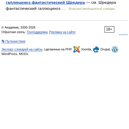
галлюциноз фантастический Шредера
— см. Шредера
фантастический галлюциноз …
Большой медицинский словарь
© Академик, 2000-2026
18+
Обратная связь:
Техподдержка
,
Реклама на сайте
👣 Путешествия
Экспорт словарей на сайты
, сделанные на PHP,
Joomla,
Drupal,
WordPress, MODx.