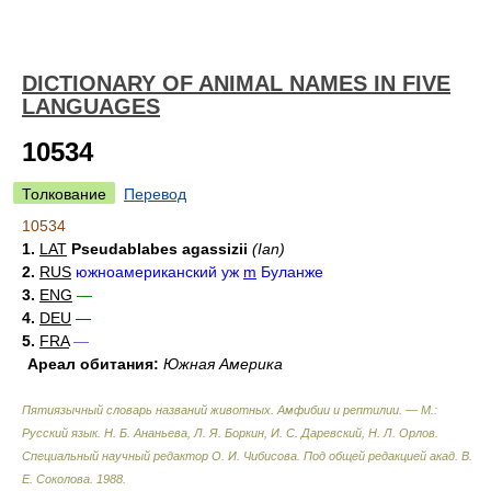
DICTIONARY OF ANIMAL NAMES IN FIVE
LANGUAGES
10534
Толкование
Перевод
10534
1.
LAT
Pseudablabes agassizii
(Ian)
2.
RUS
южноамериканский уж
m
Буланже
3.
ENG
—
4.
DEU
—
5.
FRA
—
Ареал обитания:
Южная Америка
Пятиязычный словарь названий животных. Амфибии и рептилии. — М.:
Русский язык
.
Н. Б. Ананьева, Л. Я. Боркин, И. С. Даревский, Н. Л. Орлов.
Специальный научный редактор О. И. Чибисова. Под общей редакцией акад. В.
Е. Соколова
.
1988
.