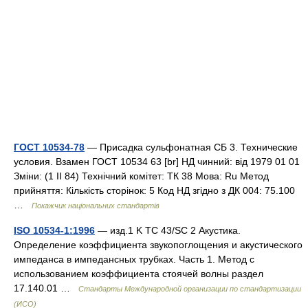
ГОСТ 10534-78
— Присадка сульфонатная СБ 3. Технические
условия. Взамен ГОСТ 10534 63 [br] НД чинний: від 1979 01 01
Зміни: (1 II 84) Технічний комітет: ТК 38 Мова: Ru Метод
прийняття: Кількість сторінок: 5 Код НД згідно з ДК 004: 75.100
…
Покажчик національних стандартів
ISO 10534-1:1996
— изд.1 K TC 43/SC 2 Акустика.
Определение коэффициента звукопоглощения и акустического
импеданса в импедансных трубках. Часть 1. Метод с
использованием коэффициента стоячей волны раздел
17.140.01 …
Стандарты Международной организации по стандартизации
(ИСО)